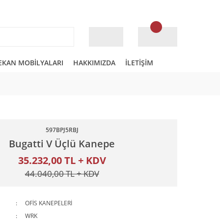
EKAN MOBİLYALARI
HAKKIMIZDA
İLETİŞİM
597BPJ5RBJ
Bugatti V Üçlü Kanepe
35.232,00 TL + KDV
44.040,00 TL + KDV
OFİS KANEPELERİ
WRK