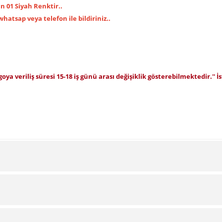
 01 Siyah Renktir..
,whatsap veya telefon ile bildiriniz..
rgoya veriliş süresi 15-18 iş günü arası değişiklik gösterebilmektedir.'' 
Bu ürüne ilk yorumu siz yapın!