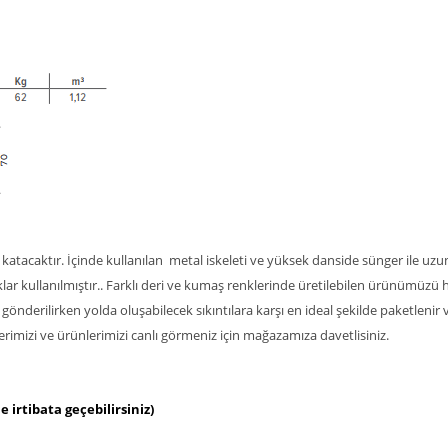
nk katacaktır. İçinde kullanılan metal iskeleti ve yüksek danside sünger ile uz
 kullanılmıştır.. Farklı deri ve kumaş renklerinde üretilebilen ürünümüzü ha
re gönderilirken yolda oluşabilecek sıkıntılara karşı en ideal şekilde paketlenir
rimizi ve ürünlerimizi canlı görmeniz için mağazamıza davetlisiniz.
e irtibata geçebilirsiniz)