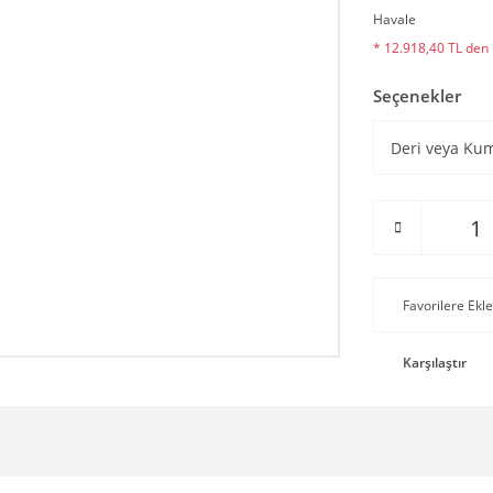
Havale
* 12.918,40 TL den b
Seçenekler
Karşılaştır