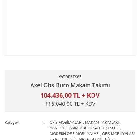
Y9TDBSE985
Axel Ofis Büro Makam Takımı
104.436,00 TL + KDV
116.040,00 TL + KDV
Kategori
OFİS MOBİLYALARI
,
MAKAM TAKIMLARI
,
YÖNETİCİ TAKIMLARI
,
FIRSAT ÜRÜNLERİ
,
MODERN OFİS MOBİLYALARI
,
OFİS MOBİLYALARI
FİYATLARI
,
OFİS MASA TAKIMI
,
BÜRO