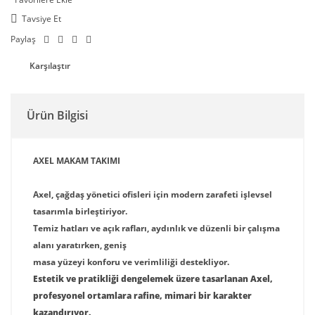
Tavsiye Et
Paylaş
Karşılaştır
Ürün Bilgisi
AXEL MAKAM TAKIMI
Axel, çağdaş yönetici ofisleri için modern zarafeti işlevsel
tasarımla birleştiriyor.
Temiz hatları ve açık rafları, aydınlık ve düzenli bir çalışma
alanı yaratırken, geniş
masa yüzeyi konforu ve verimliliği destekliyor.
Estetik ve pratikliği dengelemek üzere tasarlanan Axel,
profesyonel ortamlara rafine, mimari bir karakter
kazandırıyor.