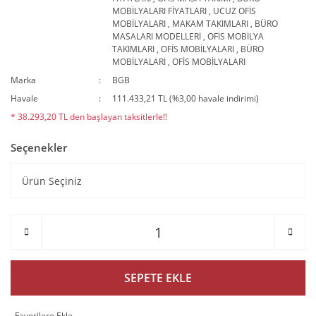
MOBİLYALARI FİYATLARI
,
UCUZ OFİS
MOBİLYALARI
,
MAKAM TAKIMLARI
,
BÜRO
MASALARI MODELLERİ
,
OFİS MOBİLYA
TAKIMLARI
,
OFİS MOBİLYALARI
,
BÜRO
MOBİLYALARI
,
OFİS MOBİLYALARI
Marka
BGB
Havale
111.433,21 TL (%3,00 havale indirimi)
* 38.293,20 TL den başlayan taksitlerle!!
Seçenekler
SEPETE EKLE