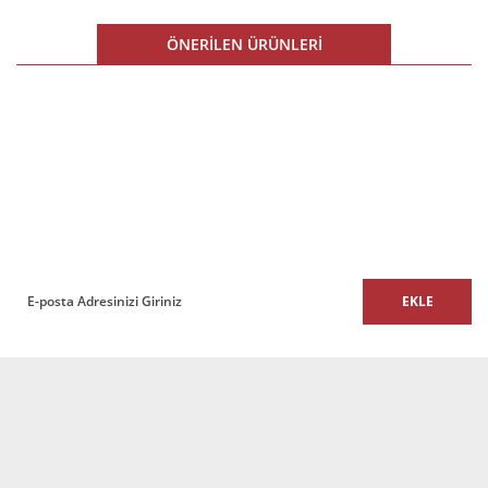
Ürün resmi kalitesiz, bozuk veya görüntülenemiyor.
ÖNERİLEN ÜRÜNLERİ
Ürün açıklamasında eksik bilgiler bulunuyor.
Ürün bilgilerinde hatalar bulunuyor.
%10 İNDİRİM
Ürün fiyatı diğer sitelerden daha pahalı.
E-BÜLTEN
Bu ürüne benzer farklı alternatifler olmalı.
E-Bülten listemize kaydolun,
size özel fırsatları ve kampanyaları kaçırmayın!
EKLE
Gönder
Monolıthı Panolu Ofis Büro Makam Takımı
371.000,00 TL + KDV
333.900,00 TL + KDV