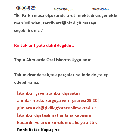
''İki Farklı masa ölçüsünde üretilmektedir,seçenekler
menüsünden, tercih ettiğiniz ölçü masayı
seçebilirsiniz..'
'
Koltuklar fiyata dahil değildir..
Toplu Alımlarda Özel İskonto Uygulanır,
akım dışında tek,tek parçalar halinde de ,talep
T
edebilirsiniz.
İstanbul içi ve İstanbul dışı satın
alımlarınızda, kargoya veriliş süresi 25-28
gün arası değişiklik gösterebilmektedir.''
İstanbul dışı teslimatlar bina kapısına
kadardır ve ürün kurulumu alıcıya aittir.
Renk:Retto-Kapuçino