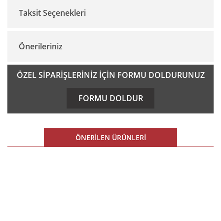
Taksit Seçenekleri
Bu ürüne ilk yorumu siz yapın!
Önerileriniz
Yorum Yaz
Bu ürünün fiyat bilgisi, resim, ürün açıklamalarında ve diğer
ÖZEL SİPARİŞLERİNİZ İÇİN FORMU DOLDURUNUZ
konularda yetersiz gördüğünüz noktaları öneri formunu
kullanarak tarafımıza iletebilirsiniz.
FORMU DOLDUR
Görüş ve önerileriniz için teşekkür ederiz.
Ürün resmi kalitesiz, bozuk veya görüntülenemiyor.
ÖNERİLEN ÜRÜNLERİ
Ürün açıklamasında eksik bilgiler bulunuyor.
Ürün bilgilerinde hatalar bulunuyor.
%15 İNDİRİM
Ürün fiyatı diğer sitelerden daha pahalı.
E-BÜLTEN
Bu ürüne benzer farklı alternatifler olmalı.
E-Bülten listemize kaydolun,