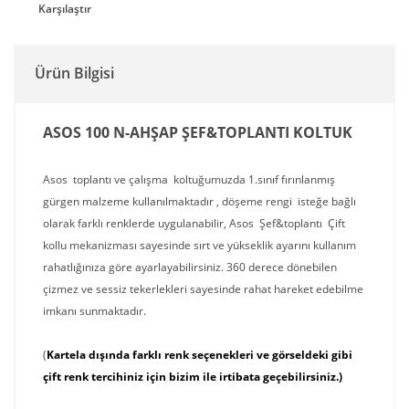
Karşılaştır
Ürün Bilgisi
ASOS 100 N-AHŞAP ŞEF&TOPLANTI KOLTUK
Asos toplantı ve çalışma koltuğumuzda 1.sınıf fırınlanmış
gürgen malzeme kullanılmaktadır , döşeme rengi isteğe bağlı
olarak farklı renklerde uygulanabilir, Asos Şef&toplantı Çift
kollu mekanizması sayesinde sırt ve yükseklik ayarını kullanım
rahatlığınıza göre ayarlayabilirsiniz. 360 derece dönebilen
çizmez ve sessiz tekerlekleri sayesinde rahat hareket edebilme
imkanı sunmaktadır.
(
Kartela dışında farklı renk seçenekleri ve görseldeki gibi
çift renk tercihiniz için bizim ile irtibata geçebilirsiniz.)