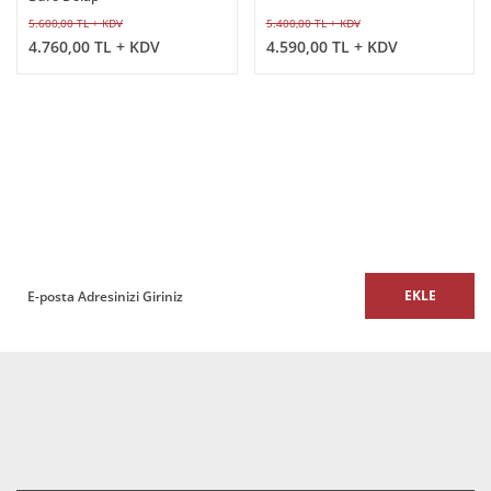
5.600,00 TL + KDV
5.400,00 TL + KDV
4.760,00 TL + KDV
4.590,00 TL + KDV
E-BÜLTEN
E-Bülten listemize kaydolun,
size özel fırsatları ve kampanyaları kaçırmayın!
EKLE