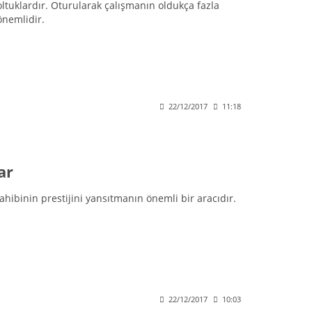
ltuklardır. Oturularak çalışmanın oldukça fazla
önemlidir.
22/12/2017
11:18
ar
hibinin prestijini yansıtmanın önemli bir aracıdır.
22/12/2017
10:03