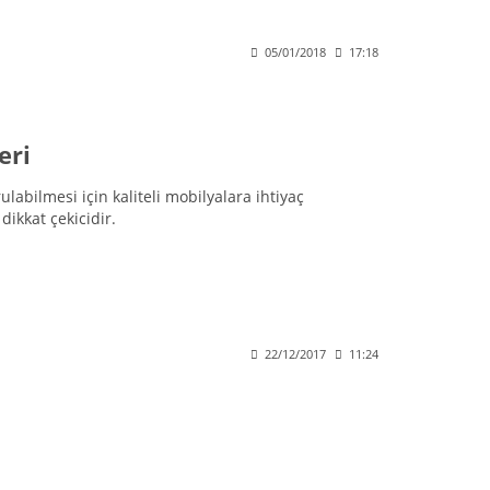
05/01/2018
17:18
eri
abilmesi için kaliteli mobilyalara ihtiyaç
dikkat çekicidir.
22/12/2017
11:24