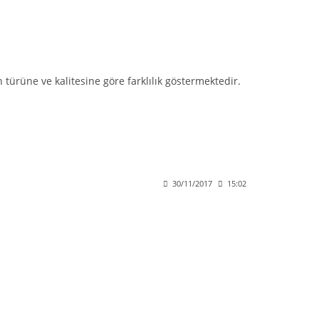
 türüne ve kalitesine göre farklılık göstermektedir.
30/11/2017
15:02