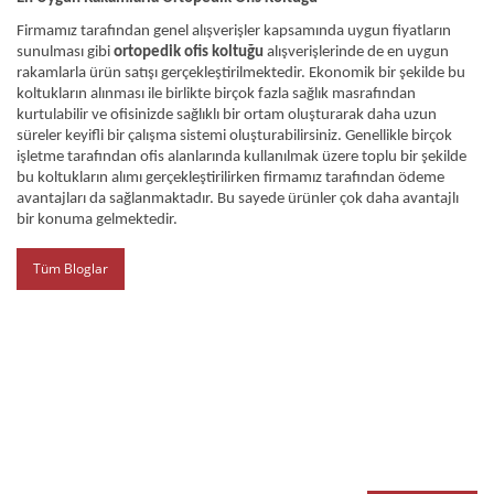
Firmamız tarafından genel alışverişler kapsamında uygun fiyatların 
sunulması gibi 
ortopedik ofis koltuğu
 alışverişlerinde de en uygun 
rakamlarla ürün satışı gerçekleştirilmektedir. Ekonomik bir şekilde bu 
koltukların alınması ile birlikte birçok fazla sağlık masrafından 
kurtulabilir ve ofisinizde sağlıklı bir ortam oluşturarak daha uzun 
süreler keyifli bir çalışma sistemi oluşturabilirsiniz. Genellikle birçok 
işletme tarafından ofis alanlarında kullanılmak üzere toplu bir şekilde 
bu koltukların alımı gerçekleştirilirken firmamız tarafından ödeme 
avantajları da sağlanmaktadır. Bu sayede ürünler çok daha avantajlı 
bir konuma gelmektedir.
Tüm Bloglar
E-BÜLTEN
E-Bülten listemize kaydolun,
size özel fırsatları ve kampanyaları kaçırmayın!