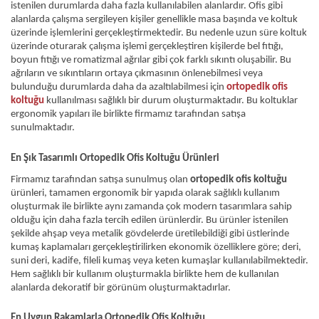
istenilen durumlarda daha fazla kullanılabilen alanlardır. Ofis gibi 
alanlarda çalışma sergileyen kişiler genellikle masa başında ve koltuk 
üzerinde işlemlerini gerçekleştirmektedir. Bu nedenle uzun süre koltuk 
üzerinde oturarak çalışma işlemi gerçekleştiren kişilerde bel fıtığı, 
boyun fıtığı ve romatizmal ağrılar gibi çok farklı sıkıntı oluşabilir. Bu 
ağrıların ve sıkıntıların ortaya çıkmasının önlenebilmesi veya 
bulunduğu durumlarda daha da azaltılabilmesi için 
ortopedik ofis 
koltuğu
kullanılması sağlıklı bir durum oluşturmaktadır. Bu koltuklar 
ergonomik yapıları ile birlikte firmamız tarafından satışa 
sunulmaktadır.
En Şık Tasarımlı Ortopedik Ofis Koltuğu Ürünleri
Firmamız tarafından satışa sunulmuş olan 
ortopedik ofis koltuğu
ürünleri, tamamen ergonomik bir yapıda olarak sağlıklı kullanım 
oluşturmak ile birlikte aynı zamanda çok modern tasarımlara sahip 
olduğu için daha fazla tercih edilen ürünlerdir. Bu ürünler istenilen 
şekilde ahşap veya metalik gövdelerde üretilebildiği gibi üstlerinde 
kumaş kaplamaları gerçekleştirilirken ekonomik özelliklere göre; deri, 
suni deri, kadife, fileli kumaş veya keten kumaşlar kullanılabilmektedir. 
Hem sağlıklı bir kullanım oluşturmakla birlikte hem de kullanılan 
alanlarda dekoratif bir görünüm oluşturmaktadırlar.
En Uygun Rakamlarla Ortopedik Ofis Koltuğu