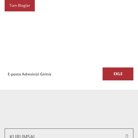
Tüm Bloglar
E-BÜLTEN
E-Bülten listemize kaydolun,
size özel fırsatları ve kampanyaları kaçırmayın!
EKLE
KURUMSAL