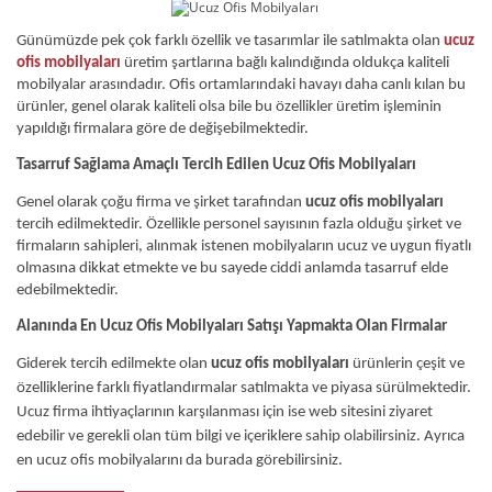
Günümüzde pek çok farklı özellik ve tasarımlar ile satılmakta olan 
ucuz 
ofis mobilyaları
 üretim şartlarına bağlı kalındığında oldukça kaliteli 
mobilyalar arasındadır. Ofis ortamlarındaki havayı daha canlı kılan bu 
ürünler, genel olarak kaliteli olsa bile bu özellikler üretim işleminin 
yapıldığı firmalara göre de değişebilmektedir.
Tasarruf Sağlama Amaçlı Tercih Edilen Ucuz Ofis Mobilyaları
Genel olarak çoğu firma ve şirket tarafından 
ucuz ofis mobilyaları
tercih edilmektedir. Özellikle personel sayısının fazla olduğu şirket ve 
firmaların sahipleri, alınmak istenen mobilyaların ucuz ve uygun fiyatlı 
olmasına dikkat etmekte ve bu sayede ciddi anlamda tasarruf elde 
edebilmektedir.
Alanında En Ucuz Ofis Mobilyaları Satışı Yapmakta Olan Firmalar
Giderek tercih edilmekte olan 
ucuz ofis mobilyaları
 ürünlerin çeşit ve 
özelliklerine farklı fiyatlandırmalar satılmakta ve piyasa sürülmektedir. 
Ucuz firma ihtiyaçlarının karşılanması için ise
 web sitesini ziyaret 
edebilir ve gerekli olan tüm bilgi ve içeriklere sahip olabilirsiniz. Ayrıca 
en ucuz ofis mobilyalarını da burada görebilirsiniz.